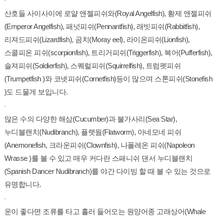
-
산호들 사이사이에 로얄 앤젤피쉬와(Royal Angelfish), 황제 앤젤피쉬
(Emperor Angelfish), 패넛피쉬(Pennantfish), 래빗피쉬(Rabbitfish),
리져드피쉬(Lizardfish), 곰치(Moray eel), 라이온피쉬(Lionfish),
스콜피온 피쉬(scorpionfish), 트리거피쉬(Triggerfish), 복어(Pufferfish),
솔져피쉬(Soldierfish), 스퀘럴피쉬(Squirrelfish), 트럼펫피쉬
(Trumpetfish )와 코넷피쉬(Cornetfish)등이 많으며 스톤피쉬(Stonefish
)도 드물게 보입니다.
-
많은 수의 다양한 해삼(Cucumber)과 불가사리(Sea Star),
누디블랜치(Nudibranch), 플랫웜(Flatworm), 아네모네 피쉬
(Anemonefish, 크라운피쉬(Clownfish), 나폴레온 피쉬(Napoleon
Wrasse )를 볼 수 있고 매우 커다란 스패니쉬 댄서 누디블랜치
(Spanish Dancer Nudibranch)를 야간 다이빙 할 때 볼 수 있는 것으로
유명합니다.
-
운이 좋다면 조류를 타고 흘러 들어오는 원양어종 고래상어(Whale