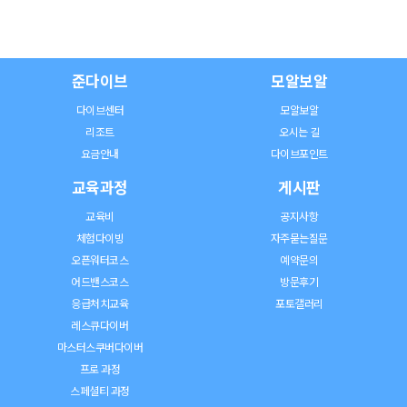
준다이브
모알보알
다이브센터
모알보알
리조트
오시는 길
요금안내
다이브포인트
교육과정
게시판
교육비
공지사항
체험다이빙
자주묻는질문
오픈워터코스
예약문의
어드밴스코스
방문후기
응급처치교육
포토갤러리
레스큐다이버
마스터스쿠버다이버
프로 과정
스페셜티 과정