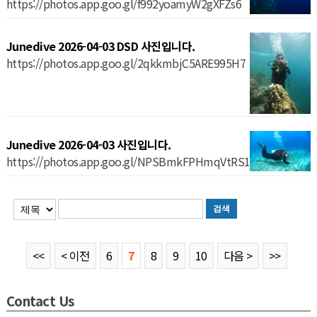
https://photos.app.goo.gl/f992yoamyW2gXFZs6
Junedive 2026-04-03 DSD 사진입니다.
https://photos.app.goo.gl/2qkkmbjC5ARE995H7
Junedive 2026-04-03 사진입니다.
https://photos.app.goo.gl/NPSBmkFPHmqVtRS19
<<
< 이전
6
7
8
9
10
다음 >
>>
Contact Us