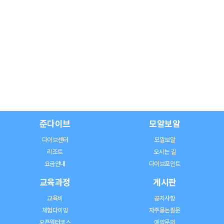
준다이브
모알보알
다이브센터
모알보알
리조트
오시는 길
요금안내
다이브포인트
교육과정
게시판
교육비
공지사항
체험다이빙
자주묻는질문
오픈워터코스
예약문의