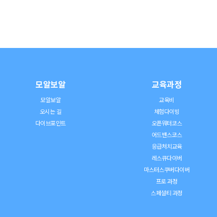
모알보알
교육과정
모알보알
교육비
오시는 길
체험다이빙
다이브포인트
오픈워터코스
어드밴스코스
응급처치교육
레스큐다이버
마스터스쿠버다이버
프로 과정
스페셜티 과정