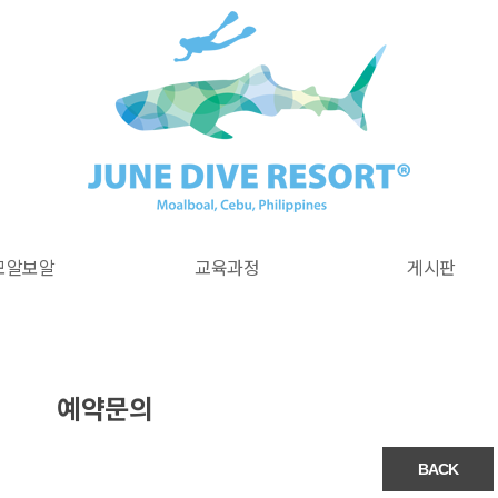
모알보알
교육과정
게시판
예약문의