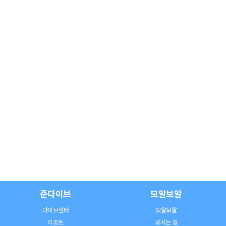
준다이브
모알보알
다이브센터
모알보알
리조트
오시는 길