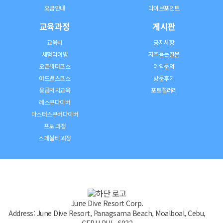
요금안내
다이브포인트
교육과정
게시판
교육비
공지사항
체험다이빙
자주묻는질문
오픈워터코스
예약문의
어드밴스코스
방문후기
응급처치교육
포토갤러리
레스큐다이버
마스터스쿠버다이버
프로 과정
스페셜티 과정
June Dive Resort Corp.
Address: June Dive Resort, Panagsama Beach, Moalboal, Cebu,