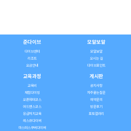
준다이브
모알보알
다이브센터
모알보알
리조트
오시는 길
요금안내
다이브포인트
교육과정
게시판
교육비
공지사항
체험다이빙
자주묻는질문
오픈워터코스
예약문의
어드밴스코스
방문후기
응급처치교육
포토갤러리
레스큐다이버
마스터스쿠버다이버