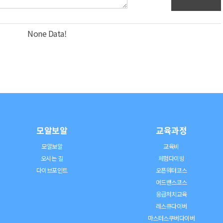
None Data!
모알보알
교육과정
모알보알
교육비
오시는 길
체험다이빙
다이브포인트
오픈워터코스
어드밴스코스
응급처치교육
레스큐다이버
마스터스쿠버다이버