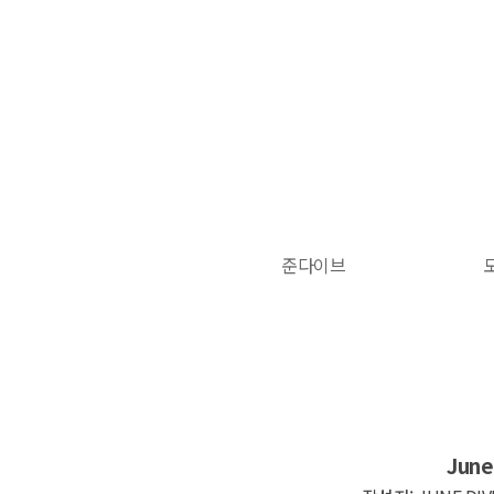
탑메뉴 바로가기
본문 바로가기
준다이브
June