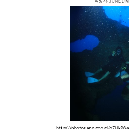
작성자: JUNE DI
https://photos.app.goo.gl/o7HkP6