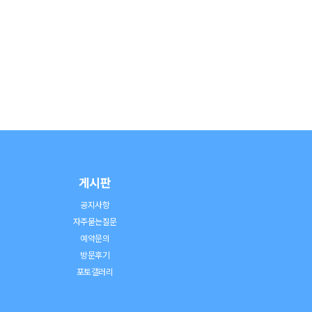
게시판
공지사항
자주묻는질문
예약문의
방문후기
포토갤러리