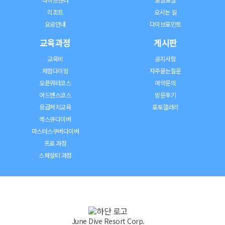
리조트
오시는 길
요금안내
다이브포인트
교육과정
게시판
교육비
공지사항
체험다이빙
자주묻는질문
오픈워터코스
예약문의
어드밴스코스
방문후기
응급처치교육
포토갤러리
레스큐다이버
마스터스쿠버다이버
프로 과정
스페셜티 과정
June Dive Resort Corp.