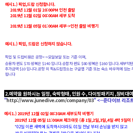
예시1.) 픽업,드랍 신청합니다.
2019년 12월 01일 20:00PM 인천 출발
2019년 12월 02일 00:00AM 세부 도착
2019년 12월 05일 01:00AM 세부->인천 출발 비행기
예시1.) 픽업, 드랍은 신청하지 않습니다.
픽업 및 드랍비용은 공항<->모알보알 또는 기준 이며,
승용차 편도 $70 왕복은 $140 입니다.
승합차 편도 $80 왕복은 $160 입니다.
세부막탄
추가금액 $10 입니다.
공항 외 픽&드랍장소는 구글맵 기준 또는 숙소 바우처에 있는
됩니다
2.예약을 원하시는 일정, 숙박형태, 인원 수, 다이빙패키지 ,장비대
"
http://www.junedive.com/company/03
" <--준다이브 리조
예시1.) 2019년 12월 02일 00:30AM 세부도착 비행기
2019년 12월 05일 11:00AM 체크아웃 (총 1일,2일,3일,4일 4박 5일이 
*
02
일 이른 새벽에 도착하시더라도 01일 전날 부터 손님을 받지 않고