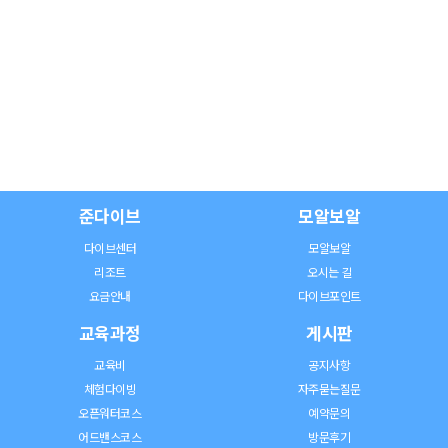
준다이브
모알보알
다이브센터
모알보알
리조트
오시는 길
요금안내
다이브포인트
교육과정
게시판
교육비
공지사항
체험다이빙
자주묻는질문
오픈워터코스
예약문의
어드밴스코스
방문후기