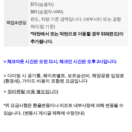
$70 (승용차)
$80 (승합차-VAN)
편도, 차량 기준 금액입니다. (세부시티 또는 공항
픽업&센딩
픽/드랍 기준)
*막탄에서 또는 막탄으로 이동할 경우 $10(편도)이
추가됩니다.
>
체크아웃 시간은 오전 11시
,
체크인 시간은
오후 2
시입니다.
> 다이빙 시 공기통
,
웨이트벨트
,
보트승선비
,
해양공원 입장료
(환경세)
,
가이드 비용이 포함된 요금입니다
>
장비렌탈 비용 별도입니다
*위 요금사항은 환율변동이나 리조트 내부사정에 의해 변동될 수
있습니다
. (
변동시 게시글 제목에 수정안내
)
​