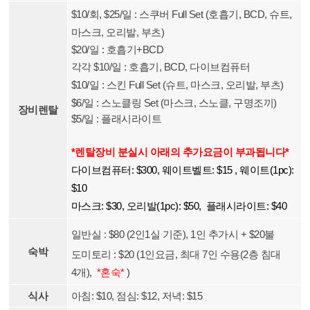
$10/회, $25/일 :
스쿠버 Full Set
(호흡기, BCD, 슈
트,
마스크, 오리발, 부츠
)
$20/일 :
호흡기+BCD
각각 $10/일 :
호흡기, BCD, 다이브컴퓨터
$10/일 :
스킨 Full Set (슈트, 마스크, 오리발, 부츠)
$6/일 :
스노클링 Set (마스크, 스노클, 구명조끼)
장비렌탈
$5/일 :
플래시라이트
*렌탈장비 분실시 아래의 추가요금이 부과됩니다*
다이브컴퓨터: $300, 웨이트벨트: $15 , 웨이트(1pc):
$10
마스크: $30, 오리발(1pc): $50, 플래시라이트: $40
일반실 : $80 (2인1실 기준), 1인 추가시 + $20불
숙박
도미토리 : $20 (
1인요금, 최대 7인 수용(2층 침대
4개),
*
혼숙*
)
식사
아침: $10, 점심: $12, 저녁: $15