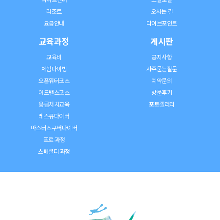
리조트
오시는 길
요금안내
다이브포인트
교육과정
게시판
교육비
공지사항
체험다이빙
자주묻는질문
오픈워터코스
예약문의
어드밴스코스
방문후기
응급처치교육
포토갤러리
레스큐다이버
마스터스쿠버다이버
프로 과정
스페셜티 과정