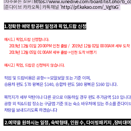
[자주묻는 질문]
https://www.junedive.com/board/list.php?b_
[준다이브 카카오톡]
카톡채널 '
http://pf.kakao.com/_VgYaG
'
1.정확한 예약 항공편 일
정
과 픽업,드랍 신청
예시1.) 픽업,드랍 신청합니다.
2019년 12월 01일 20:00PM 인천 출발 /
2019년 12월 02일 00:00AM 세부 도착
2019년 12월 05일 01:00AM 세부 출발->인천 도착 비행기
예시2.) 픽업, 드랍은 신청하지 않습니다.
픽업 및 드랍비용은 공항<->모알보알 또는 기준 이며,
승용차 편도 $70 왕복은 $140,
승합차 편도 $80 왕복은 $160 입니다.
목적지가 세부 막탄이나 다른 곳으로 이동하실 경우 편도 추가금액 $10 입니다
공항 외 픽&드랍 장소는 구글맵 기준 또는 숙소 바우처에 있는 주소를 준다
차량을 보내드리도록 하겠습니다
2.예약을 원하시는 일정, 숙박형태, 인원 수, 다이빙패키지 ,장비대여