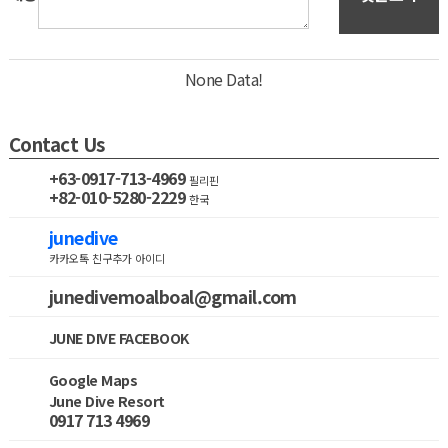
None Data!
Contact Us
+63-0917-713-4969
필리핀
+82-010-5280-2229
한국
junedive
카카오톡 친구추가 아이디
junedivemoalboal@gmail.com
JUNE DIVE FACEBOOK
Google Maps
June Dive Resort
0917 713 4969