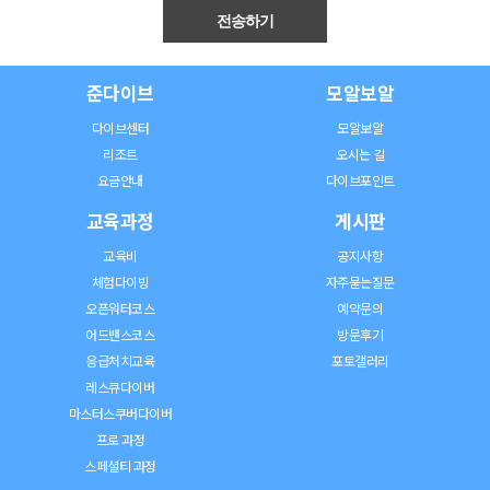
준다이브
모알보알
다이브센터
모알보알
리조트
오시는 길
요금안내
다이브포인트
교육과정
게시판
교육비
공지사항
체험다이빙
자주묻는질문
오픈워터코스
예약문의
어드밴스코스
방문후기
응급처치교육
포토갤러리
레스큐다이버
마스터스쿠버다이버
프로 과정
스페셜티 과정