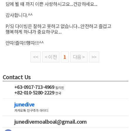
담에 뵐 때 까지 이쁜 사랑하시고요...건강하세요...
감사합니다.^^
P/S) 다이빙은 잘하고 못하고 없습니다...안전하고 즐겁고
행복하게 하냐가 중요하구요...
안따!즐따!!행따!!!^^
<<
< 이전
1
다음 >
>>
Contact Us
+63-0917-713-4969
필리핀
+82-010-5280-2229
한국
junedive
카카오톡 친구추가 아이디
junedivemoalboal@gmail.com