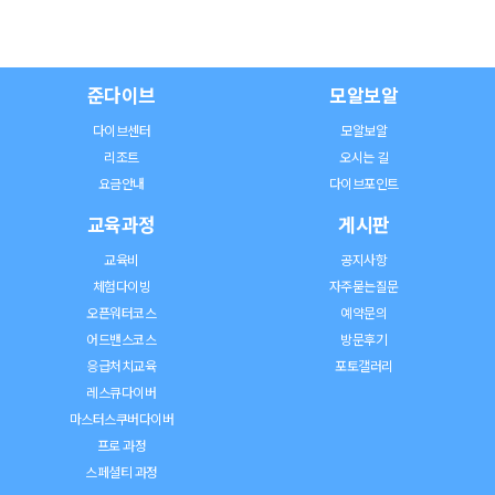
준다이브
모알보알
다이브센터
모알보알
리조트
오시는 길
요금안내
다이브포인트
교육과정
게시판
교육비
공지사항
체험다이빙
자주묻는질문
오픈워터코스
예약문의
어드밴스코스
방문후기
응급처치교육
포토갤러리
레스큐다이버
마스터스쿠버다이버
프로 과정
스페셜티 과정