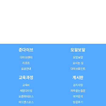
준다이브
모알보알
다이브센터
모알보알
리조트
오시는 길
요금안내
다이브포인트
교육과정
게시판
교육비
공지사항
체험다이빙
자주묻는질문
오픈워터코스
예약문의
어드밴스코스
방문후기