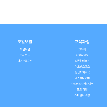
모알보알
교육과정
모알보알
교육비
오시는 길
체험다이빙
다이브포인트
오픈워터코스
어드밴스코스
응급처치교육
레스큐다이버
마스터스쿠버다이버
프로 과정
스페셜티 과정