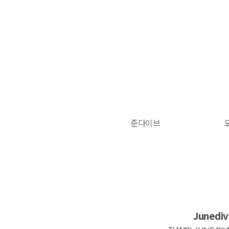
탑메뉴 바로가기
본문 바로가기
준다이브
Junedi