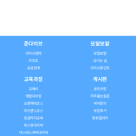
준다이브
모알보알
다이브센터
모알보알
리조트
오시는 길
요금안내
다이브포인트
교육과정
게시판
교육비
공지사항
체험다이빙
자주묻는질문
오픈워터코스
예약문의
어드밴스코스
방문후기
응급처치교육
포토갤러리
레스큐다이버
마스터스쿠버다이버