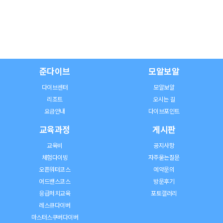
준다이브
모알보알
다이브센터
모알보알
리조트
오시는 길
요금안내
다이브포인트
교육과정
게시판
교육비
공지사항
체험다이빙
자주묻는질문
오픈워터코스
예약문의
어드밴스코스
방문후기
응급처치교육
포토갤러리
레스큐다이버
마스터스쿠버다이버